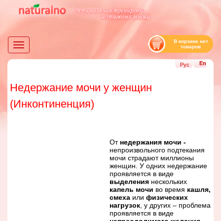
В корзине нет
Toggle
товаров
navigation
En
Рус
Недержание мочи у женщин
(Инконтиненция)
От
недержания мочи
-
непроизвольного подтекания
мочи страдают миллионы
женщин. У одних недержание
проявляется в виде
выделения
нескольких
капель мочи
во время
кашля,
смеха
или
физических
нагрузок
, у других – проблема
проявляется в виде