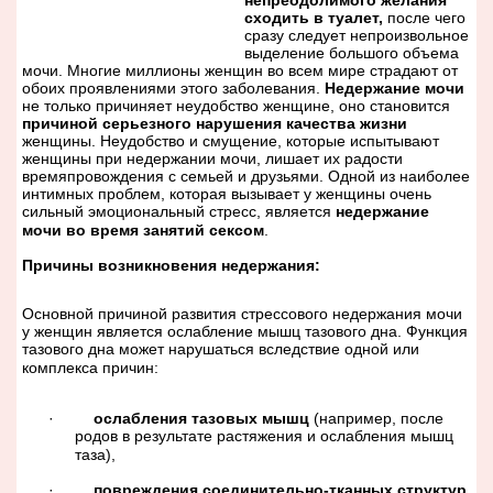
непреодолимого желания
сходить в туалет,
после чего
сразу следует непроизвольное
выделение большого объема
мочи. Многие миллионы женщин во всем мире страдают от
обоих проявлениями этого заболевания.
Недержание мочи
не только причиняет неудобство женщине, оно становится
причиной серьезного нарушения качества жизни
женщины. Неудобство и смущение, которые испытывают
женщины при
недержании мочи
, лишает их радости
времяпровождения с семьей и друзьями. Одной из наиболее
интимных проблем, которая вызывает у женщины очень
сильный эмоциональный стресс, является
недержание
мочи
во время занятий сексом
.
Причины возникновения недержания:
Основной причиной развития стрес­сового недержания мочи
у
женщин является ослабление мышц тазового дна. Функция
тазового дна может нарушаться вследствие одной или
комплекса причин:
·
ослабления тазовых мышц
(например, после
родов в результате растяжения и ослабления мышц
таза),
·
повреждения со­единительно-тканных структур