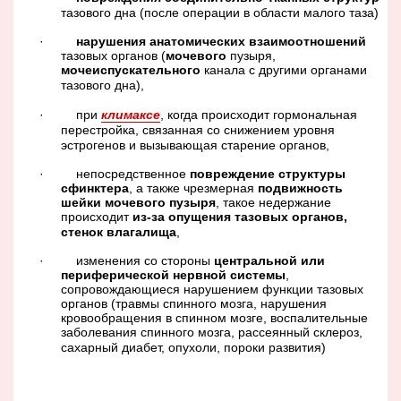
тазового дна (после операции в области малого таза)
·
нарушения анатомических взаимоотношений
тазовых органов (
мочевого
пузыря,
мочеиспускательного
канала с другими органами
тазового дна),
·
при
климаксе
, когда происходит гормональная
перестройка, связанная со снижением уровня
эстрогенов и вызывающая старение органов,
·
непосредственное
повреждение струк­туры
сфинктера
, а также чрезмерная
подвижность
шейки мочевого пузыря
, такое недержание
происходит
из-за опущения тазовых органов,
стенок влагалища
,
·
изменения со стороны
центральной или
периферической нервной системы
,
сопровождающиеся нарушением функции тазовых
органов (травмы спинного мозга, нарушения
кровообращения в спинном мозге, воспалительные
заболевания спинного мозга, рассеянный склероз,
сахарный диабет, опухоли, пороки развития)