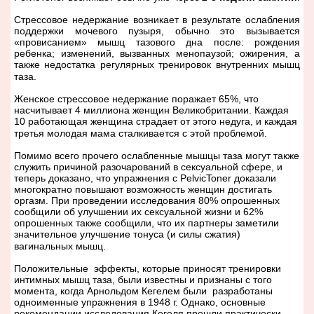
Стрессовое недержание возникает в результате ослабления
поддержки мочевого пузыря, обычно это вызывается
«провисанием» мышц тазового дна после: рождения
ребенка; изменений, вызванных менопаузой; ожирения, а
также недостатка регулярных тренировок внутренних мышц
таза.
Женское стрессовое недержание поражает 65%, что
насчитывает 4 миллиона женщин Великобритании. Каждая
10 работающая женщина страдает от этого недуга, и каждая
третья молодая мама сталкивается с этой проблемой.
Помимо всего прочего ослабленные мышцы таза могут также
служить причиной разочарований в сексуальной сфере, и
теперь доказано, что упражнения с
PelvicToner
доказали
многократно повышают возможность женщин достигать
оргазм. При проведении исследования 80% опрошенных
сообщили об улучшении их сексуальной жизни и 62%
опрошенных также сообщили, что их партнеры заметили
значительное улучшение тонуса (и силы сжатия)
вагинальных мышц.
Положительные эффекты, которые приносят тренировки
интимных мышц таза, были известны и признаны с того
момента, когда Арнольдом Кегелем были разработаны
одноименные упражнения в 1948 г. Однако, основные
рекомендации исследования Кегеля прошли практически