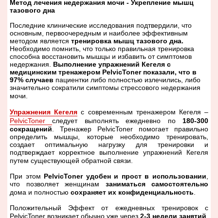
Метод лечения недержания мочи - Укрепление мышц
тазового дна
Последние клинические исследования подтвердили, что
основным, первоочередным и наиболее эффективным
методом является
тренировка мышц тазового дна.
Необходимо помнить, что только правильная тренировка
способна восстановить мышцы и избавить от симптомов
недержания.
Выполнение упражнений Кегеля с
медицинским тренажером PelvicToner
показали, что в
97% случаев
пациентки либо полностью излечились, либо
значительно сократили симптомы стрессового недержания
мочи.
Упражнения Кегеля
с современным тренажером Кегеля –
PelvicToner
следует выполнять ежедневно по
180-300
сокращений
. Тренажер PelvicToner
помогает правильно
определить мышцы, которые необходимо тренировать,
создает оптимальную нагрузку для тренировки и
подтверждает корректное выполнение упражнений Кегеля
путем существующей обратной связи.
При этом
PelvicToner
удобен и прост в использовании
,
что позволяет женщинам
заниматься самостоятельно
дома и полностью
сохраняет их конфиденциальность
.
Положительный Эффект от ежедневных тренировок с
PelvicToner
возникает обычно уже через
2-3 недели занятий
.