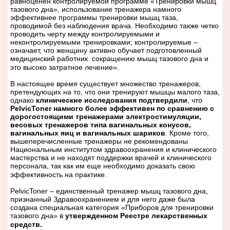
равноценен контролируемой программе «Тренировки мышц
тазового дна», использование тренажера намного
эффективнее программы тренировки мышц таза,
проводимой без наблюдения врача. Необходимо также четко
проводить черту между контролируемыми и
неконтролируемыми тренировками; контролируемые –
означает, что женщину активно обучает подготовленный
медицинский работник сокращению мышц тазового дна и
это высоко затратное лечение».
В настоящее время существует множество тренажеров,
претендующих на то, что они тренируют мышцы малого таза,
однако
клинические исследования подтвердили
, что
PelvicToner
намного более эффективен по сравнению с
дорогостоящими тренажерами электростимуляции,
весовых тренажеров типа вагинальных конусов,
вагинальных яиц и вагинальных шариков
. Кроме того,
вышеперечисленные тренажеры не рекомендованы
Национальным институтом здравоохранения и клинического
мастерства и не находят поддержки врачей и клинического
персонала, так как им еще необходимо доказать свою
эффективность на практике.
PelvicToner
– единственный тренажер мышц тазового дна,
признанный Здравоохранением и для него даже была
создана специальная категория «Приборов для тренировки
тазового дна» в
утвержденном Реестре лекарственных
средств.