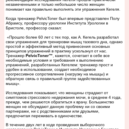
незамеченными и только небольшое число женщин
понимает как правильно выполнять эти упражнения Кегеля.
Когда тренажер
PelvicToner
был впервые представлен Полу
Абрамсу, профессору урологии Института Урологии в
Бристоле, профессор сказал:
«Прошло более 60 лет с тех пор, как А. Кегель разработал
свои упражнения для тренировки мышц тазового дна, однако
простой и эффективный метод привнесения основных
принципов упражнений в практику ускользнул от нас.
Тренажер
PelvicToner
™
, кажется, сочетает в себе все
необходимые условия и требования к выполнению
упражнений, разработанных Кегелем: тренажер прост и
удобен в использовании, создает необходимое
прогрессивное сопротивление (нагрузку на мышцы) и
обратную связь о правильной группе задействованных
мышц».
Исследования показывают, что женщины страдают от
симптомов стрессового недержания мочи, в среднем 4 года,
прежде, чем решаются обратиться к врачу. Большинство
женщин не обсуждают данную проблему ни со своими
партнерами, ни с родственниками или друзьями,
предпочитая переживать в одиночестве.
В течение двух лет в ходе проведения выборочного