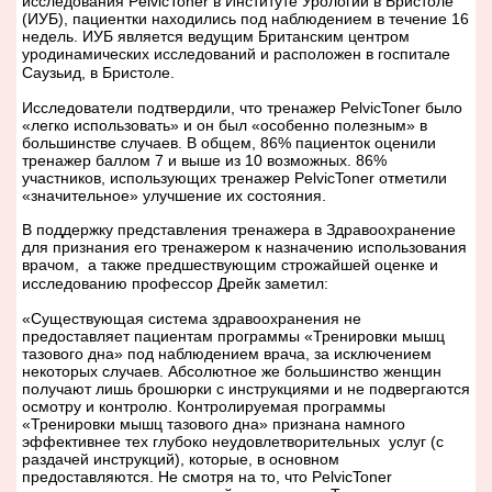
исследования
PelvicToner
в Институте Урологии в Бристоле
(ИУБ), пациентки находились под наблюдением в течение 16
недель. ИУБ является ведущим Британским центром
уродинамических исследований и расположен в госпитале
Саузьид, в Бристоле.
Исследователи подтвердили, что тренажер
PelvicToner
было
«легко использовать» и он был «особенно полезным» в
большинстве случаев. В общем, 86% пациенток оценили
тренажер баллом 7 и выше из 10 возможных. 86%
участников, использующих тренажер
PelvicToner
отметили
«значительное» улучшение их состояния.
В поддержку представления тренажера в Здравоохранение
для признания его тренажером к назначению использования
врачом, а также предшествующим строжайшей оценке и
исследованию профессор Дрейк заметил:
«Существующая система здравоохранения не
предоставляет пациентам программы «Тренировки мышц
тазового дна» под наблюдением врача, за исключением
некоторых случаев. Абсолютное же большинство женщин
получают лишь брошюрки с инструкциями и не подвергаются
осмотру и контролю. Контролируемая программы
«Тренировки мышц тазового дна» признана намного
эффективнее тех глубоко неудовлетворительных услуг (с
раздачей инструкций), которые, в основном
предоставляются. Не смотря на то, что
PelvicToner