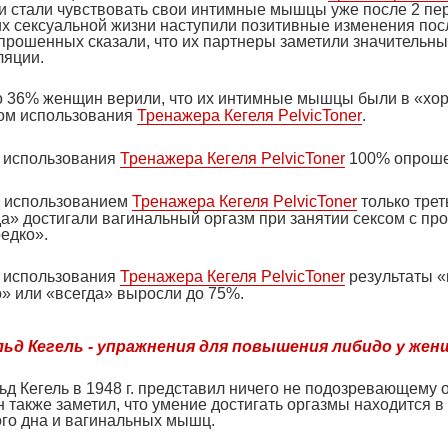
ни стали чувствовать свои интимные мышцы уже после 2 пе
их сексуальной жизни наступили позитивные изменения пос
прошенных сказали, что их партнеры заметили значительн
ляции.
о 36% женщин верили, что их интимные мышцы были в «хо
ом использования
Тренажера Кегеля
PelvicToner
.
 использования
Тренажера Кегеля
PelvicToner
100% опроше
 использованием
Тренажера Кегеля
PelvicToner
только трет
да» достигали вагинальный оргазм при занятии сексом с пр
едко».
 использования
Тренажера Кегеля
PelvicToner
результаты «н
о» или «всегда» выросли до 75%.
ьд Кегель - упражнения для повышения либидо у жен
ьд Кегель в 1948 г. представил ничего не подозревающему
н также заметил, что умение достигать оргазмы находится
ого дна и вагинальных мышц.