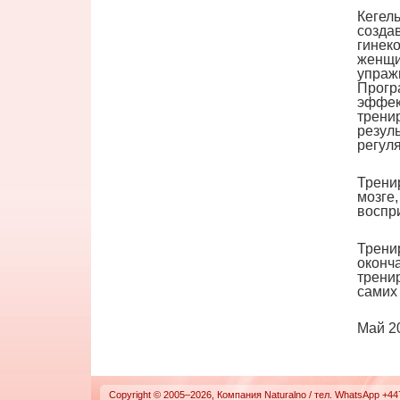
Кегел
создав
гинек
женщи
упраж
Прогр
эффек
тренир
резул
регул
Трени
мозге,
воспри
Трени
оконча
трени
самих
Май 2
Copyright © 2005–2026, Компания Naturalno /
тел. WhatsApp +4