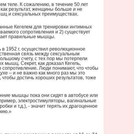
теле. К сожалению, в течение 50 лет
 как результат, женщины больше и не
ышц и сексуальных преимуществах.
танные Кегелем для тренировки интимных
ваемого сопротивления и 2) существует
имает правильные мышцы.
 в 1952 г. осуществил революционное
дственная связь между сексуальным
ольшому счету, с тех пор мы потерпели
 мышц. Секрет, как доказал Кегель,
о сопротивление. Люди понимают, что чтобы
хе – и не важно как много раз мы это
, чтобы достичь хороших результатов, тоже
нние мышцы пока они сидят в автобусе или
пример, электростимуляторы, вагинальные
ки и т.д.), - значит терять их драгоценное
нию.»