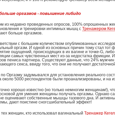
больше оргазмов - повышение либидо
ом из недавно проведенных опросов, 100% опрошенных же
ановления и тренировки интимных мышц с
Тренажером Кег
гают больше оргазмов.
тветствии с большим количеством опубликованных исследов
льный оргазм. И одной из основных причин тому стал тот ф
иятие ощущений, происходящих в их вагине и точке-
G
, либ
яции самых чувственных мест из-за недостатка фрикции. И 
ров пениса партнера. Существуют данные, что 24% мужчин
ающего секса, ввиду того, что они не получают достаточн
 по Оргазму задумывался для установления реального сост
а около 5000 респондентов были проанализированы, и на 
точно хорошо известно (но только немногим женщинам!), ч
основой для умения женщины получать оргазмы. Однако са
 не оценивают собственные мышцы тазового дна. И активны
емы, дают поистине сногсшибательный эффект!
 тех женщин, кто использовал вагинальный
Тренажер Кеге