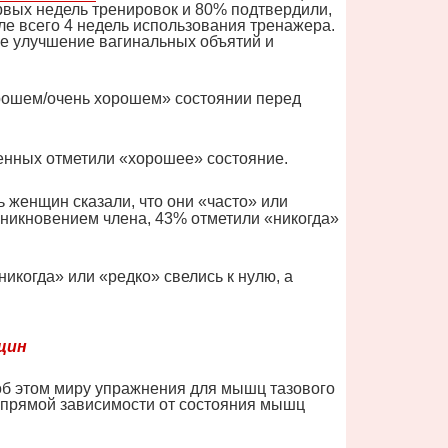
рвых недель тренировок и 80% подтвердили,
ле всего 4 недель использования тренажера.
ые улучшение вагинальных объятий и
рошем/очень хорошем» состоянии перед
нных отметили «хорошее» состояние.
ь женщин сказали, что они «часто» или
оникновением члена, 43% отметили «никогда»
икогда» или «редко» свелись к нулю, а
щин
 об этом миру упражнения для мышц тазового
 в прямой зависимости от состояния мышц