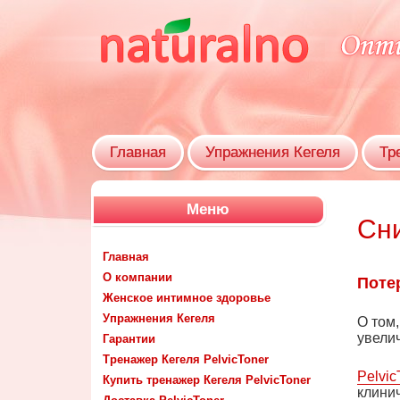
Главная
Упражнения Кегеля
Тр
Меню
Сн
Главная
О компании
Поте
Женское интимное здоровье
Упражнения Кегеля
О том
увели
Гарантии
Тренажер Кегеля PelvicToner
Pelvic
Купить тренажер Кегеля PelvicToner
клини