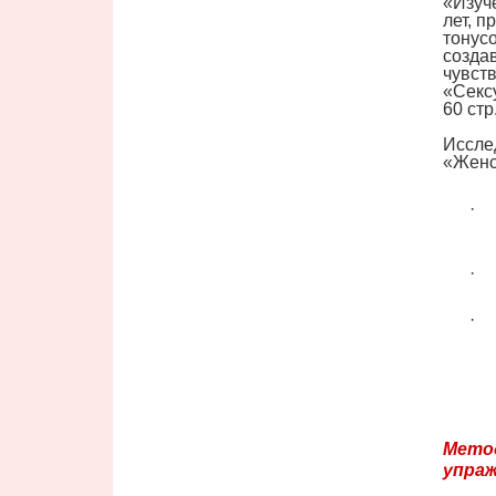
«Изуче
лет, 
тонус
создав
чувств
«Секс
60 стр
Исслед
«Женск
·
·
·
Метод
упраж