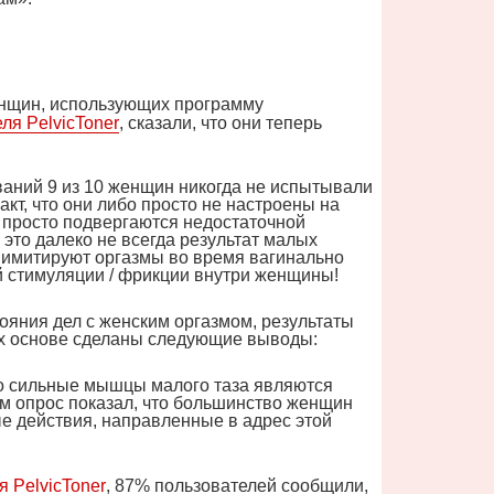
нщин, использующих программу
еля
PelvicToner
, сказали, что они теперь
аний 9 из 10 женщин никогда не испытывали
акт, что они либо просто не настроены на
о просто подвергаются недостаточной
это далеко не всегда результат малых
 имитируют оргазмы во время вагинально
ой стимуляции / фрикции внутри женщины!
ояния дел с женским оргазмом, результаты
их основе сделаны следующие выводы:
то сильные мышцы малого таза являются
м опрос показал, что большинство женщин
е действия, направленные в адрес этой
ля
PelvicToner
, 87% пользователей сообщили,