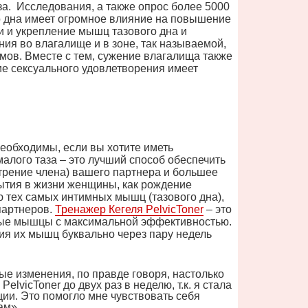
а.
Исследования, а также опрос более 5000
го дна имеет огромное влияние на повышение
 и укрепление мышц тазового дна и
я во влагалище и в зоне, так называемой,
азмов. Вместе с тем, сужение влагалища также
е сексуального удовлетворения имеет
еобходимы, если вы хотите иметь
лого таза – это лучший способ обеспечить
трение члена) вашего партнера и большее
бытия в жизни женщины, как рождение
ю тех самых интимных мышц (тазового дна),
партнеров.
Тренажер Кегеля
PelvicToner
– это
ные мышцы с максимальной эффективностью.
я их мышц буквально через пару недель
ые изменения, по правде говоря, настолько
а
PelvicToner
до двух раз в неделю, т.к. я стала
ции. Это помогло мне чувствовать себя
ам».