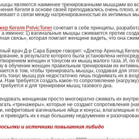
ышцы являются наименее тренированными мышцами во всем 
ения Кегеля в основе своей преподавались очень плохо, и
ревают о связи между натренированностью их интимных м
жер Кегеля
PelvicToner
сочетает в себе принципы, разрабо
 а именно: 1) вагинальные мышцы сжимаются против созда
тная связь», которая помгает женщине видеть, что она сж
тный врач Д-р Сара Брюре говорит: «Доктор Арнольд Кегель
дование, в результате которого была установлена непосре
творением женщин и тонусом их мышц малого таза. И, по б
чу в обучении женщин правильным тренировкам их интимных
чается в том, чтобы тренировать мышцы, создавая для этог
ть тонус мышц рук недостаточно лишь поднимать их в возду
. Нам требуется создать какое-то сопротивление (нагрузку)
требуется и для тренировки мышц тазового дна.
ендовать женщинам просто многократно сжимать их внутре
агать «тренажеры», которые не создают сопротивления (на
, нефритовые вагинальные яйца и конусы, влагалищные проб
 и приводить их к еще большему недоумению и разочарова
осылки и источники повышения либидо