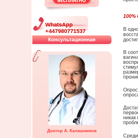
100% 
WhatsApp
В одн
+447980771537
восст
Консультационная
дости
В соо
вагина
воспр
стимул
разме
проник
Опрос
опрос
Доста
перво
никак
пробл
Доктор А. Калашников
Среди