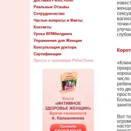
Доставка PelvicToner
извес
Реальные Отзывы
женщи
сексу
Сотрудничество
вагин
Частые вопросы и Факты
точки-
Контакты
улучш
Уроки ВУМбилдинга
глубо
Упражнения для Женщин
Консультация доктора
Корот
Сертификация
Пресса о тренажере PelvicToner
«Клин
прекр
хорош
число
ребенк
что де
прост
Больш
занят
Вот то
огром
настол
прост