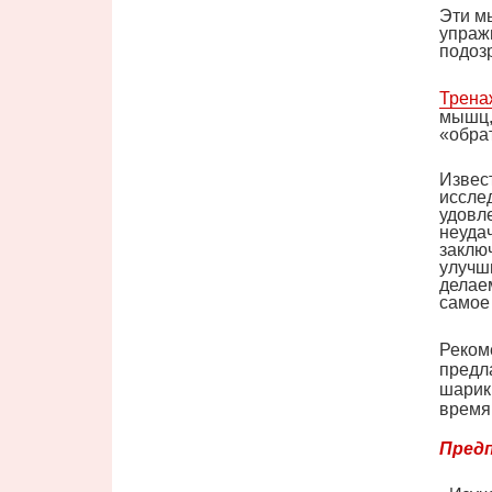
Эти м
упражн
подоз
Трена
мышц,
«обра
Извес
иссле
удовле
неуда
заклю
улучши
делаем
самое 
Реком
предл
шарики
время
Предп