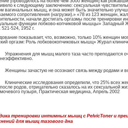
ние [проводилось на более чем 3000 женщин] как рожавших,
привело к следующему заключению: сексуальная чувствител
ом вагинальных мышц, и она может быть значительно улучш
аемого сопротивления (нагрузки).» «78 из 123 женщин, жа
ительности, начали достигать оргазмы после тренировки и
уальные функции лобково-копчиковой мышцы» Западный Жу
. 521-524, 1952 г.
ование показывает, что, возможно, только 10% женщин могу
ий оргазм: Роль лобковокопчиковых мышц» Журал клиническ
Упражнения для мышц малого таза часто преподаются о
неэффективно.
Женщины зачастую не осознают связь между родами и в
Клинические исследования определили, что 25% всех же
после родов, отрицательно сказалось на их сексуальной жи
мочевого пузыря, Практическая медицина, Апрель 2002
ика тренировки интимных мышц с PelvicToner и п
нений для мышц тазового дна