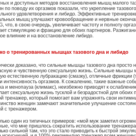
тных и доступных методов восстановления мышц малого таз
н по поводу их оргазмов показали, что укрепление тазово
ального удовлетворения и либидо. Эффективные тренировки
альных мышц улучшают кровообращение и нервные окончани
G
, что, в свою очередь, увеличивает частоту и полноту орг
ает стимуляцию и фракцию для обоих партнеров. Разжигани
кое влияние и на восстановление либидо.
ко о тренированных мышцах тазового дна и либидо
ически доказано, что сильные мышцы тазового дна просто н
асную и чувственную сексуальную жизнь. Сильные мышцы ма
ую естественную лубракацию (смазку), отличные фрикции (
 и интенсивность оргазмов. К сожалению, такие важные со
а и менопауза (климакс), неизбежно приводят к ослаблени
лает сексуальную жизнь тусклой и безрадостной для обоих 
ой тренажер, который помогает вам упражнять свои интим
инство женщин замечают значительное улучшение состояни
ий с тренажером.
лько один из типичных примеров: «мой муж заметил огромн
ные, что мне пришлось сократить использование тренажер
ько сильной там, что это стало приводить к быстрой эякуля
о искусницей, и я 100% рекомендую тренажер всем женщин