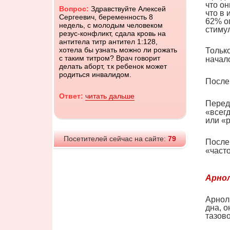
что о
Вопрос:
Здравствуйте Алексей
что в 
Сергеевич, беременность 8
62% о
недель, с молодым человеком
стиму
резус-конфликт, сдала кровь на
антитела титр антител 1:128,
хотела бы узнать можно ли рожать
Тольк
с таким титром? Врач говорит
начал
делать аборт, т.к ребенок может
родиться инвалидом.
После
Ответ:
читать дальше
Перед
«всег
или «р
Посетителей сейчас на сайте:
79
После
«част
Арнол
Арнол
дна, о
тазов