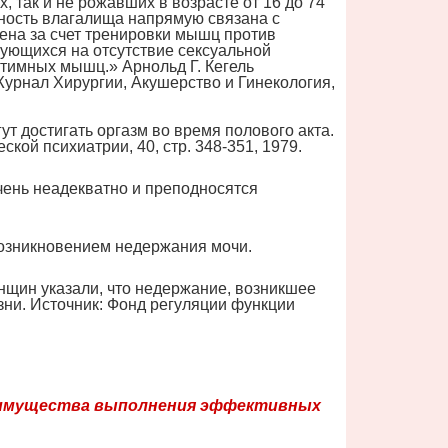
 так и не рожавших в возрасте от 16 до 74
ьность влагалища напрямую связана с
ена за счет тренировки мышц против
лующихся на отсутствие сексуальной
нтимных мышц.» Арнольд Г. Кегель
рнал Хирургии, Акушерство и Гинекология,
т достигать оргазм во время полового акта.
ой психиатрии, 40, стр. 348-351, 1979.
чень неадекватно и преподносятся
озникновением недержания мочи.
нщин указали, что недержание, возникшее
зни. Источник: Фонд регуляции функции
реимущества выполнения эффективных