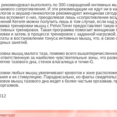
ь рекомендовал выполнять по 300 сокращений интимных мы
аемого сопротивления. И эти рекомендации не идут ни в ка
ологов и акушер-гинекологов рекомендуют женщинам сегодн
на вспомнит о них, преодолевая лишь «сопротивление воз
нений Кегеля можно получить лишь в том случае, если над
амма тренировки мышц с PelvicToner предоставляет такую 
тивных тренировок. Такая программа помогает женщинам 
овки и затем, в процессе тренировок с заданной нагрузко
ьтаты в востановлении тонуса интимных мышц, что, в свою
ярных занятий.
ровка мышц малого таза, помимо всего вышеперечисленного
 ответственную за наиболее чувствительные зоны, что раз
ятие тазового дна, стенок влагалища и точки-G.
ровки любых мышц увеличивают кровоток к зоне расположе
ния и их стимуляцию. Парадоксально, но факты свидетельст
ровок мышц тазового дна ведет к более частым оргазмам, п
 оргазмов.
012
47980771537