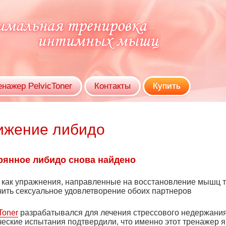
енажер PelvicToner
Контакты
Купить
ижение либидо
рянное либидо снова найдено
, как упражнения, направленные на восстановление мышц т
чить сексуальное удовлетворение обоих партнеров
Toner
разрабатывался для лечения стрессового недержания
ческие испытания подтвердили, что именно этот тренажер