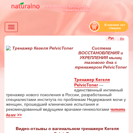
В корзине нет
Toggle
товаров
navigation
Рус
En
Система
ВОССТАНОВЛЕНИЯ и
УКРЕПЛЕНИЯ мышц
тазового дна с
тренажером PelvicToner
Тренажер Кегеля
PelvicToner
—
единственный интимный
тренажер нового поколения в России, разработанный
специалистами института по проблемам Недержания мочи у
женщин, прошедший клинические испытания и
рекомендованный ведущими врачами-гинекологами
читать
>>
далее
Видео-отзывы о вагинальном тренажере Кегеля