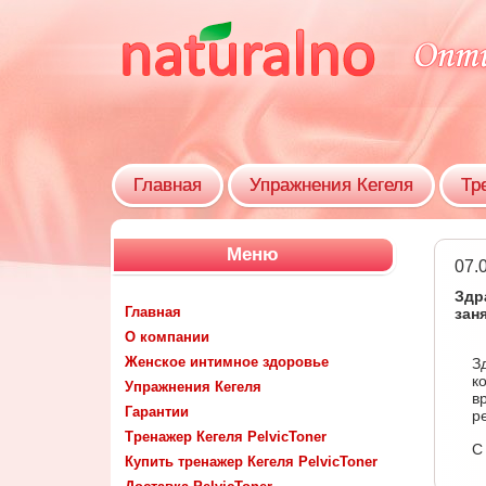
Главная
Упражнения Кегеля
Тр
Меню
07.
Здр
Главная
зан
О компании
Женское интимное здоровье
З
к
Упражнения Кегеля
в
Гарантии
р
Тренажер Кегеля PelvicToner
С
Купить тренажер Кегеля PelvicToner