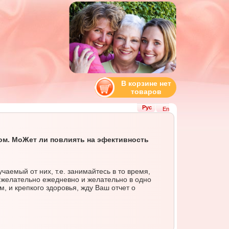
В корзине нет
товаров
Рус
En
ом. MoЖет ли повлиять на эфективность
аемый от них, т.е. занимайтесь в то время,
к (желательно ежедневно и желательно в одно
, и крепкого здоровья, жду Ваш отчет о