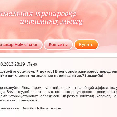
енажер PelvicToner
Контакты
Купить
08.2013 23:19
Лена
аствуйте уважаемый доктор! В основном занимаюсь перед сн
ятие ночю.имеет ли значение время занятие.??спасибо!
дравствуйте, Лена! Время занятий не влияет на общий эффект, получ
огда Вам это удобнее всего, главное - это регулярность тренирово
ремя, чтобы установить определенный режим занятий). Успехов, Вам
езультатах тренировок.
 уважением, Ваш Д-р А.Калашников