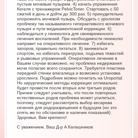
пустым мочевым пузырем. 4) начать упражнения
Кегеля с тренажером PelvicToner. Стартовать с 50
сжатий в день и дойти до 300 раз. 5) принудительно
опорожнять мочевой пузырь. Обсудить с урологом
проблему так называемого гиперактивного мочевого
пузыря и пути медикаментозной коррекции. 6)
наблюдаться у гинеколога для своевременного
лечения воспалений. При необходимости гинеколог
направит на оперативного лечение. 7) избегать
запоров, правильно питаться. 8) заниматься
спортом, но избегать перегрузок, подъема тяжестей
и рывковых упражнений. Оперативное лечение в
Вашем случае возможно, но проблема недержания
мочи полагаю всего сохранится. Требуется пластика
передней стенки влагалища и возможно установка
урослинга. Подробнее можно почитать на Uroportal.
Но хирургические методы коррекции оптимально
будет провести после вторых или третьих родов.
Причем следует учитывать, что после повторных
естественных родов проблема может усилиться,
поэтому, следует рассмотреть выбор кесарева
сечения для родоразрешения в будущем (но это
опять же по обстановке и наличии показаний).
Здоровья, Вам крепкого!
С уважением, Ваш Д-р А.Калашников