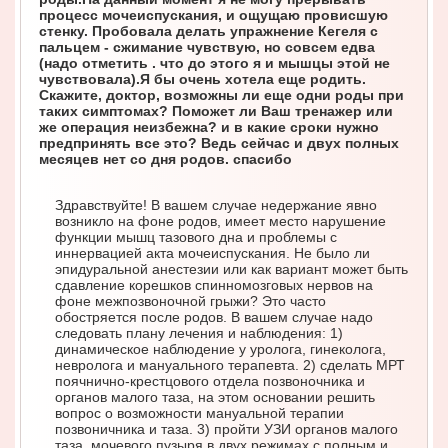
процесс мочеиспускания, и ощущаю провисшую
стенку. Пробовала делать упражнение Кегеля с
пальцем - сжимание чувствую, но совсем едва
(надо отметить . что до этого я и мышцы этой не
чувствовала).Я бы очень хотела еще родить.
Скажите, доктор, возможны ли еще одни роды при
таких симптомах? Поможет ли Ваш тренажер или
же операция неизбежна? и в какие сроки нужно
предпринять все это? Ведь сейчас и двух полных
месяцев нет со дня родов. спасибо
Здравствуйте! В вашем случае недержание явно
возникло на фоне родов, имеет место нарушение
функции мышц тазового дна и проблемы с
иннервацией акта мочеиспускания. Не было ли
эпидуральной анестезии или как вариант может быть
сдавление корешков спинномозговых нервов на
фоне межпозвоночной грыжи? Это часто
обостряется после родов. В вашем случае надо
следовать плану лечения и наблюдения: 1)
динамическое наблюдение у уролога, гинеколога,
невролога и мануального терапевта. 2) сделать МРТ
поячнично-крестцового отдела позвоночника и
органов малого таза, на этом основании решить
вопрос о возможности мануальной терапии
позвоничника и таза. 3) пройти УЗИ органов малого
таза, мочевого пузыря в двух режимах с полным и