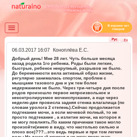
В корзине нет
Toggle
товаров
navigation
Рус
En
06.03.2017 16:07
Коноплёва Е.С.
Добрый день! Мне 28 лет. Чуть больше месяца
назад родила 1го ребенка. Роды были легкие,
быстрые, ребенок некрупный, разрывов не было.
До беременности вела активный образ жизни,
регулярно занималась спортом, проблем с
мышцами тазового дна и уж тем более
недержанием не было. Через три-четыре дня после
родов произошло первое непроизвольное и
неконтролируемое мочеиспускание, а еще через
неделю-две провисла задняя стенка влагалища (по
словам уролога 2 степень).Сейчас продолжается
подтекание мочи, а если мочевой полный, то не
просто подтекание , а излитие мочи, на которое я
не могу повлиять.По каким причинам такое могло
произойти(имею в виду, что настолько сильно и
плохо все)???...это ведь первые и при том легкие
роды.На данный момент я не могу прерывать